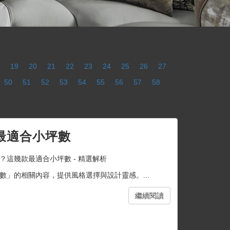
19
20
21
22
23
24
25
26
27
50
51
52
53
54
55
56
57
58
最適合小坪數
？這幾款最適合小坪數 - 精選解析
」的相關內容，提供風格選擇與設計靈感。...
繼續閱讀