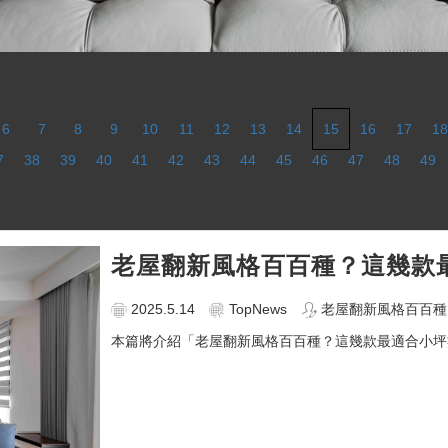
6
7
8
9
10
11
12
13
14
15
16
17
18
7
38
39
40
41
42
43
44
45
46
47
48
49
老屋翻新風格百百種？這幾款
2025.5.14
TopNews
老屋翻新風格百百種
本篇將介紹「老屋翻新風格百百種？這幾款最適合小坪數