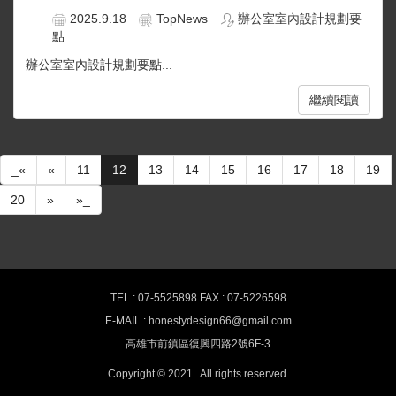
2025.9.18
TopNews
辦公室室內設計規劃要
點
辦公室室內設計規劃要點...
繼續閱讀
_«
«
11
12
13
14
15
16
17
18
19
20
»
»_
熊有良心室內設計-最新消息
TEL : 07-5525898 FAX : 07-5226598
E-MAIL : honestydesign66@gmail.com
高雄室內設計,空間裝潢推薦 HONESTY
高雄市前鎮區復興四路2號6F-3
Interior design
Copyright © 2021 . All rights reserved.