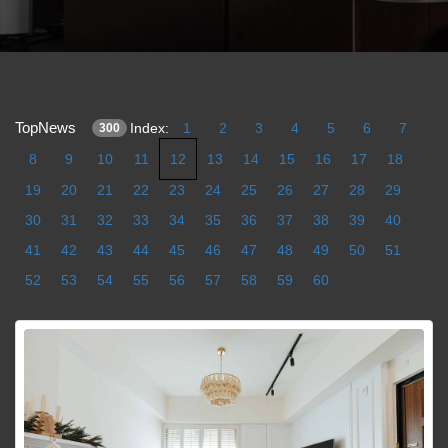
TopNews
Index:
1
2
3
4
5
6
7
300
8
9
10
11
12
13
14
15
16
17
18
19
20
21
22
23
24
25
26
27
28
29
30
31
32
33
34
35
36
37
38
39
40
41
42
43
44
45
46
47
48
49
50
51
52
53
54
55
56
57
58
59
60