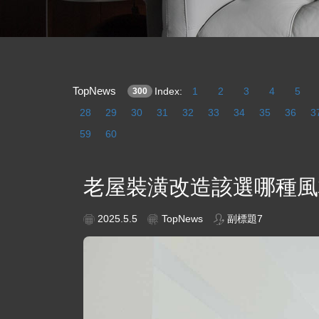
TopNews
Index:
1
2
3
4
5
300
28
29
30
31
32
33
34
35
36
3
59
60
老屋裝潢改造該選哪種風
2025.5.5
TopNews
副標題7