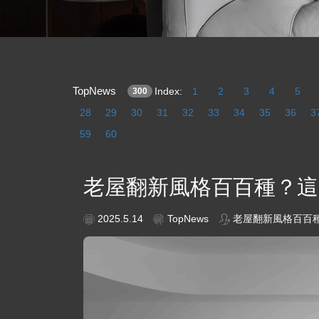
TopNews
Index:
1
2
3
4
5
300
28
29
30
31
32
33
34
35
36
3
59
60
老屋翻新風格百百種？這
2025.5.14
TopNews
老屋翻新風格百百種