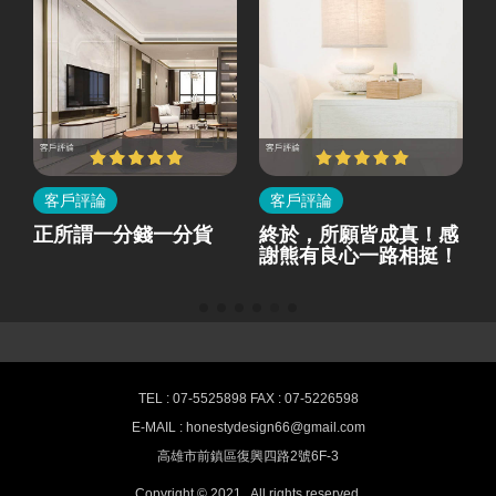
客戶評論
客戶評論
所
正所謂一分錢一分貨
終於，所願皆成真！感
就
謝熊有良心一路相挺！
熊有良心室內設計-最新消息
TEL : 07-5525898 FAX : 07-5226598
E-MAIL : honestydesign66@gmail.com
高雄室內設計,空間裝潢推薦 HONESTY
高雄市前鎮區復興四路2號6F-3
Interior design
Copyright © 2021 . All rights reserved.