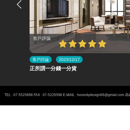
客戶評論
2023/12/17
變階段就
正所謂一分錢一分貨
熊有良心室內設計-最新消息
TEL : 07-5525898 FAX : 07-5226598
E-MAIL : honestydesign66@gmail.com
高
高雄室內設計,空間裝潢推薦 HONESTY Inter
提供客戶專業高品質的室內設計服務、辦公空間規劃設計、舊屋翻修
熊有良心以誠信作為公司經營理念，用心要求每個一細節與品質的把關