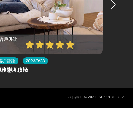
客戶評論
2023/9/28
客戶評論
服務態度積極
新家終於
Copyright © 2021 . All rights reserved.
價值性的服務，讓每位業主都能讓”熊有良心”在心中深深刻畫，堅持每