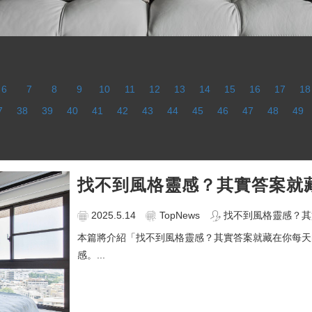
6
7
8
9
10
11
12
13
14
15
16
17
18
7
38
39
40
41
42
43
44
45
46
47
48
49
找不到風格靈感？其實答案就
2025.5.14
TopNews
找不到風格靈感？其
本篇將介紹「找不到風格靈感？其實答案就藏在你每天
感。...