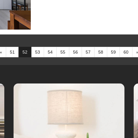
«
51
52
53
54
55
56
57
58
59
60