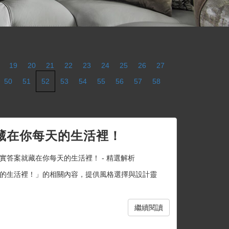
19
20
21
22
23
24
25
26
27
50
51
52
53
54
55
56
57
58
藏在你每天的生活裡！
實答案就藏在你每天的生活裡！ - 精選解析
的生活裡！」的相關內容，提供風格選擇與設計靈
繼續閱讀