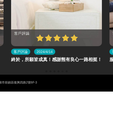
客戶評論
2024/4/14
終於，所願皆成真！感謝熊有良心一路相挺！
雄市前鎮區復興四路2號6F-3
ior design
、房屋改造、商業空間設計與室內裝潢。
，實現客戶對家的夢想與期待，我們追求讓您極度滿意的設計品質，做有