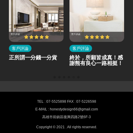
客戶評論
客戶評論
所
正所謂一分錢一分貨
終於，所願皆成真！感
就
謝熊有良心一路相挺！
熊有良心室內設計-最新消息
TEL : 07-5525898 FAX : 07-5226598
E-MAIL : honestydesign66@gmail.com
高雄室內設計,空間裝潢推薦 HONESTY
高雄市前鎮區復興四路2號6F-3
Interior design
Copyright © 2021 . All rights reserved.