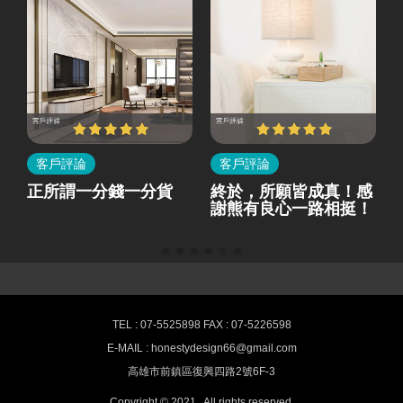
客戶評論
客戶評論
所
正所謂一分錢一分貨
終於，所願皆成真！感
就
謝熊有良心一路相挺！
熊有良心室內設計-最新消息
TEL : 07-5525898 FAX : 07-5226598
E-MAIL : honestydesign66@gmail.com
高雄室內設計,空間裝潢推薦 HONESTY
高雄市前鎮區復興四路2號6F-3
Interior design
Copyright © 2021 . All rights reserved.