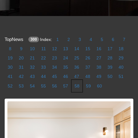
TopNews
Index:
1
2
3
4
5
6
7
300
8
9
10
11
12
13
14
15
16
17
18
19
20
21
22
23
24
25
26
27
28
29
30
31
32
33
34
35
36
37
38
39
40
41
42
43
44
45
46
47
48
49
50
51
52
53
54
55
56
57
58
59
60