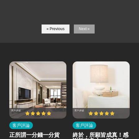
« Previous
Next »
客戶評論
客戶評論
所
正所謂一分錢一分貨
終於，所願皆成真！感