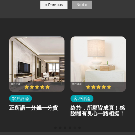
« Previous
Next »
客戶評論
客戶評論
所
正所謂一分錢一分貨
終於，所願皆成真！感
就
謝熊有良心一路相挺！