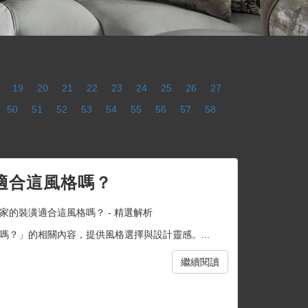
19
20
21
22
23
24
25
26
27
50
51
52
53
54
55
56
57
58
適合這風格嗎？
家的裝潢適合這風格嗎？ - 精選解析
？」的相關內容，提供風格選擇與設計靈感。...
繼續閱讀