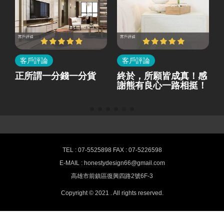
客戶評論
客戶評論
所
正所謂一分錢一分貨
終於，所願皆成真！感
就
謝熊有良心一路相挺！
熊有良心室內設計-最新消息
TEL : 07-5525898 FAX : 07-5226598
E-MAIL : honestydesign66@gmail.com
高雄室內設計,空間裝潢推薦 HONESTY
高雄市前鎮區復興四路2號6F-3
Interior design
Copyright © 2021 . All rights reserved.
提供客戶專業高品質的室內設計服務、辦公空間規劃設計、舊屋翻
修、房屋改造、商業空間設計與室內裝潢。