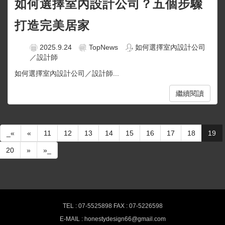
如何選擇室內設計公司？五個步驟
打造完美居家
2025.9.24
TopNews
如何選擇室內設計公司
／設計師
如何選擇室內設計公司／設計師...
繼續閱讀
_«
«
11
12
13
14
15
16
17
18
19
20
»
»_
熊有良心室內設計-最新消息
TEL : 07-5525898 FAX : 07-5226598
E-MAIL : honestydesign66@gmail.com