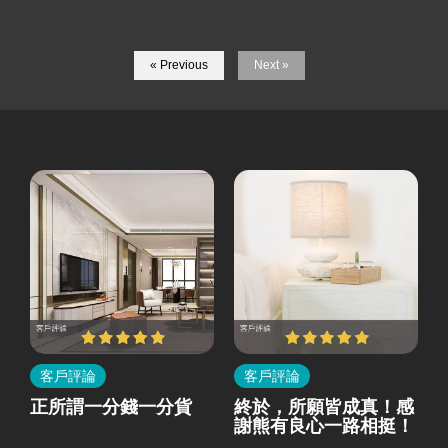
« Previous
Next »
客戶評論
客戶評論
所
正所謂一分錢一分貨
終於，所願皆成真！感
就
謝熊有良心一路相挺！