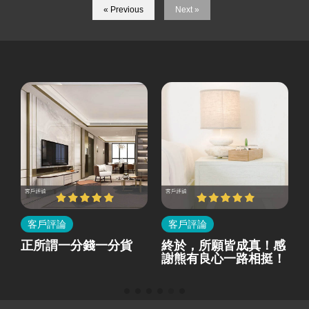
« Previous
Next »
客戶評論
客戶評論
所
正所謂一分錢一分貨
終於，所願皆成真！感
就
謝熊有良心一路相挺！