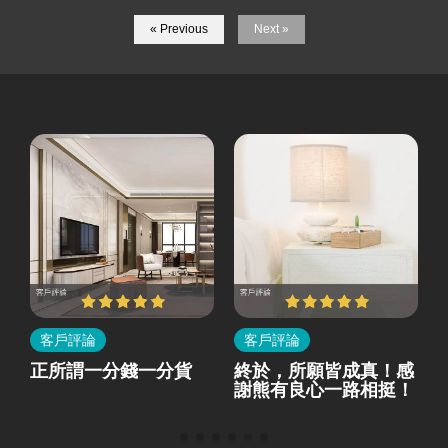
« Previous
Next »
客戶評論
客戶評論
所
正所謂一分錢一分貨
終於，所願皆成真！感
就
謝熊有良心一路相挺！