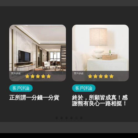
客戶評論
客戶評論
所
正所謂一分錢一分貨
終於，所願皆成真！感
就
謝熊有良心一路相挺！