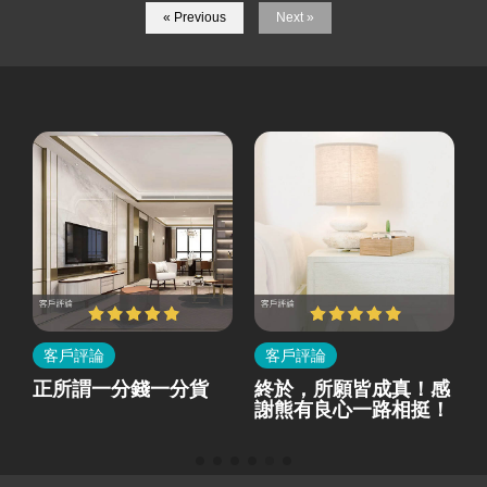
« Previous
Next »
客戶評論
客戶評論
所
正所謂一分錢一分貨
終於，所願皆成真！感
就
謝熊有良心一路相挺！