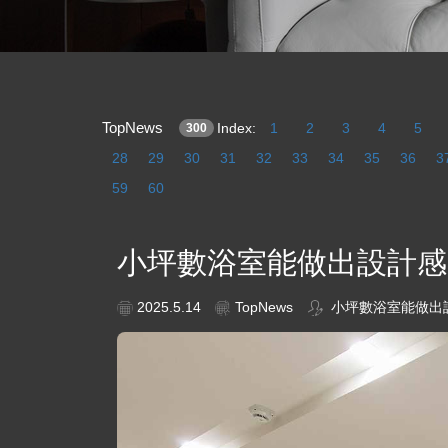
TopNews
Index:
1
2
3
4
5
300
28
29
30
31
32
33
34
35
36
3
59
60
小坪數浴室能做出設計感
2025.5.14
TopNews
小坪數浴室能做出設