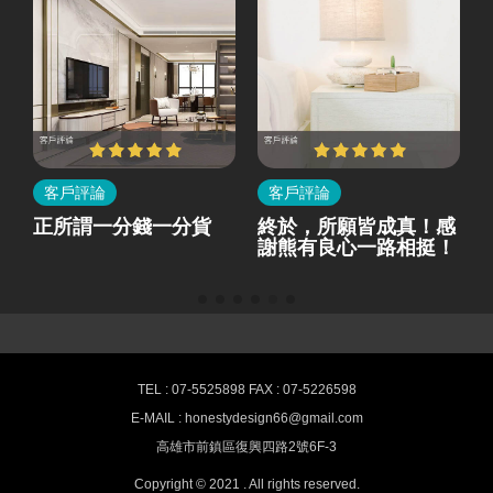
客戶評論
客戶評論
所
正所謂一分錢一分貨
終於，所願皆成真！感
就
謝熊有良心一路相挺！
熊有良心室內設計-最新消息
TEL : 07-5525898 FAX : 07-5226598
E-MAIL : honestydesign66@gmail.com
高雄室內設計,空間裝潢推薦 HONESTY
高雄市前鎮區復興四路2號6F-3
Interior design
Copyright © 2021 . All rights reserved.