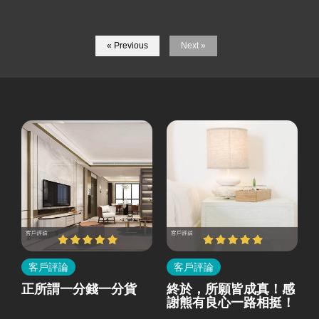
« Previous
Next »
客戶評論
客戶評論
所
正所謂一分錢一分貨
終於，所願皆成真！感
就
謝熊有良心一路相挺！