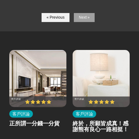
« Previous
Next »
客戶評論
客戶評論
所
正所謂一分錢一分貨
終於，所願皆成真！感
就
謝熊有良心一路相挺！