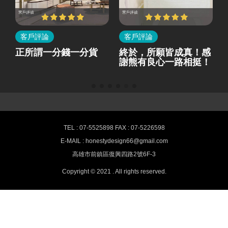
客戶評論
客戶評論
所
正所謂一分錢一分貨
終於，所願皆成真！感
就
謝熊有良心一路相挺！
熊有良心室內設計-最新消息
TEL : 07-5525898 FAX : 07-5226598
E-MAIL : honestydesign66@gmail.com
高雄室內設計,空間裝潢推薦 HONESTY
高雄市前鎮區復興四路2號6F-3
Interior design
Copyright © 2021 . All rights reserved.
提供客戶專業高品質的室內設計服務、辦公空間規劃設計、舊屋翻
修、房屋改造、商業空間設計與室內裝潢。
熊有良心以誠信作為公司經營理念，用心要求每個一細節與品質的
把關，實現客戶對家的夢想與期待，我們追求讓您極度滿意的設計