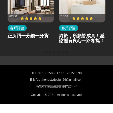
客戶評論
客戶評論
所
正所謂一分錢一分貨
終於，所願皆成真！感
就
謝熊有良心一路相挺！
熊有良心室內設計-最新消息
TEL : 07-5525898 FAX : 07-5226598
E-MAIL : honestydesign66@gmail.com
高雄室內設計,空間裝潢推薦 HONESTY
高雄市前鎮區復興四路2號6F-3
Interior design
Copyright © 2021 . All rights reserved.
提供客戶專業高品質的室內設計服務、辦公空間規劃設計、舊屋翻
修、房屋改造、商業空間設計與室內裝潢。