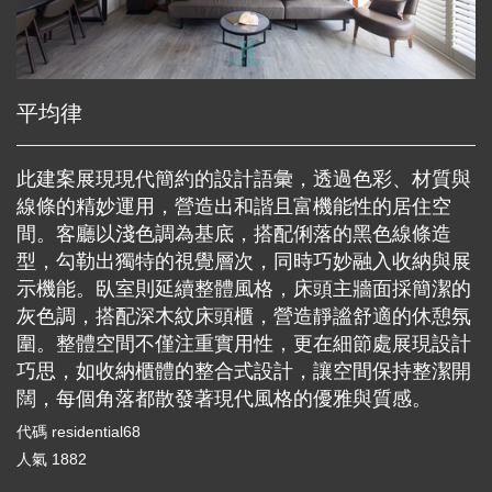
平均律
此建案展現現代簡約的設計語彙，透過色彩、材質與
線條的精妙運用，營造出和諧且富機能性的居住空
間。客廳以淺色調為基底，搭配俐落的黑色線條造
型，勾勒出獨特的視覺層次，同時巧妙融入收納與展
示機能。臥室則延續整體風格，床頭主牆面採簡潔的
灰色調，搭配深木紋床頭櫃，營造靜謐舒適的休憩氛
圍。整體空間不僅注重實用性，更在細節處展現設計
巧思，如收納櫃體的整合式設計，讓空間保持整潔開
闊，每個角落都散發著現代風格的優雅與質感。
代碼
residential68
人氣
1882