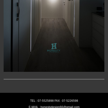
TEL : 07-5525898 FAX : 07-5226598
E-MAIL : honestydesign66@gmail.com