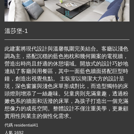
溫莎堡-1
此建案將現代設計與溫馨氛圍完美結合。客廳以淺色
調為主，搭配沉穩的藍色抱枕和幾何圖案的電視牆，
營造出時尚且舒適的休憩場域。開放式的設計巧妙地
連結了客廳與用餐區，其中一面藍色牆面搭配巨型時
鐘，創造出視覺焦點。 主臥室以簡潔大方的設計呈
現，深色窗簾與淺色床單形成對比，而造型獨特的床
頭燈則增添了一絲趣味。兒童房則充滿童趣，透過粉
嫩色系的牆面和活潑的床單，為孩子打造出一個充滿
想像力的成長空間。整體設計不僅注重美學，更兼顧
實用性與業主的個性化需求。
代碼
residential41
人氣
1692