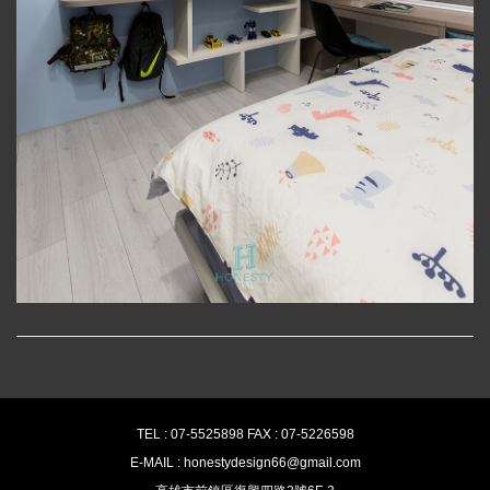
TEL : 07-5525898 FAX : 07-5226598
E-MAIL : honestydesign66@gmail.com