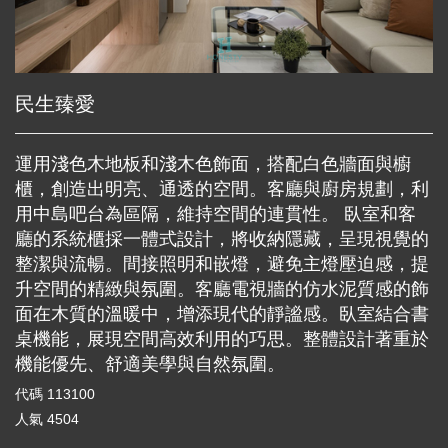
民生臻愛
運用淺色木地板和淺木色飾面，搭配白色牆面與櫥
櫃，創造出明亮、通透的空間。客廳與廚房規劃，利
用中島吧台為區隔，維持空間的連貫性。 臥室和客
廳的系統櫃採一體式設計，將收納隱藏，呈現視覺的
整潔與流暢。間接照明和嵌燈，避免主燈壓迫感，提
升空間的精緻與氛圍。客廳電視牆的仿水泥質感的飾
面在木質的溫暖中，增添現代的靜謐感。臥室結合書
桌機能，展現空間高效利用的巧思。整體設計著重於
機能優先、舒適美學與自然氛圍。
代碼
113100
人氣
4504