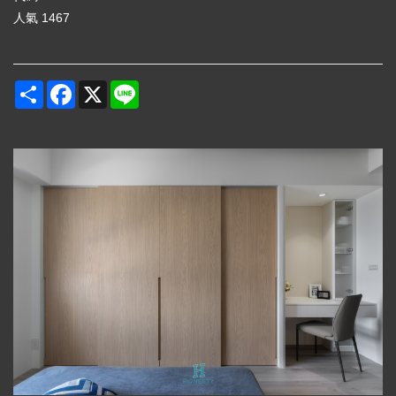
人氣
1467
Share
Facebook
X
Line