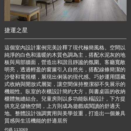
捷運之星
這個室內設計案例完美詮釋了現代極簡風格。空間以
純淨的白色和溫暖的木質色調為主，搭配水泥灰的地
板與局部牆面，營造出和諧且靜謐的氛圍。客廳寬敞
明亮，透過輕盈的窗簾引入自然光，搭配線條簡潔的
沙發和電視櫃，展現出俐落的現代感。巧妙運用隱藏
式收納與開放式層架，讓空間保持整潔卻不失展示的
機能性。臥室的衣櫃設計簡約大方，與書桌區的收納
櫃體無縫結合。兒童房則以多功能臥榻設計，下方提
供充足儲物空間，上方則成為遊戲或閱讀的舒適天
地。整體設計強調實用與美學並重，打造出一個兼具
質感與生活機能的舒適居所
代碼
113069