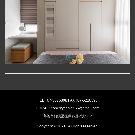
TEL : 07-5525898 FAX : 07-5226598
E-MAIL : honestydesign66@gmail.com
高雄市前鎮區復興四路2號6F-3
Copyright © 2021 . All rights reserved.