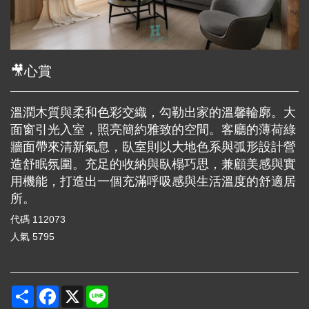
🎥心賞
溫潤木質與柔和色彩交織，勾勒出家的溫馨輪廓。大
面窗引光入室，照亮簡約雅致的空間。客廳的薄荷綠
牆面帶來清新氣息，臥室則以大地色系與弧形設計營
造舒眠氛圍。充足的收納與臥榻巧思，兼顧美感與實
用機能，打造出一個充滿呼吸感與生活溫度的舒適居
所。
代碼
112073
人氣
5795
Share
Facebook
X
Line