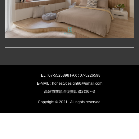
TEL : 07-5525898 FAX : 07-5226598
E-MAIL : honestydesign66@gmail.com
高雄市前鎮區復興四路2號6F-3
Copyright © 2021 . All rights reserved.