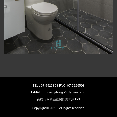
TEL : 07-5525898 FAX : 07-5226598
E-MAIL : honestydesign66@gmail.com
高雄市前鎮區復興四路2號6F-3
Copyright © 2021 . All rights reserved.