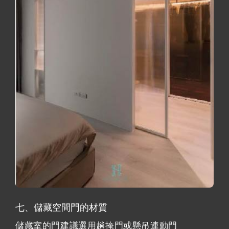
七、儲藏空間門的材質
儲藏室的門建議選用趟掩門或懸吊連動門