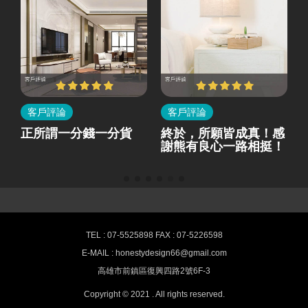
客戶評論
客戶評論
所
正所謂一分錢一分貨
終於，所願皆成真！感
就
謝熊有良心一路相挺！
熊有良心室內設計-最新消息
TEL : 07-5525898 FAX : 07-5226598
E-MAIL : honestydesign66@gmail.com
高雄室內設計,空間裝潢推薦 HONESTY
高雄市前鎮區復興四路2號6F-3
Interior design
Copyright © 2021 . All rights reserved.