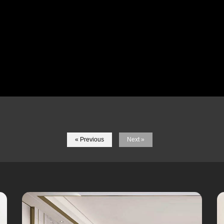
« Previous
Next »