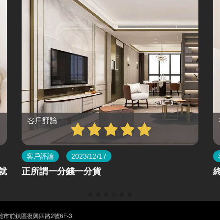
客戶評論
2024/4/14
終於，所願皆成真！感謝熊有良心一路相挺！
雄市前鎮區復興四路2號6F-3